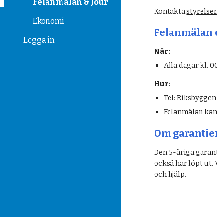
Felanmälan & Jour
Kontakta 
styrelse
Ekonomi
Felanmälan o
Logga in
När:
Alla dagar kl. 0
Hur:
Tel: Riksbyggen
Felanmälan kan 
Om garantie
Den 5-åriga garant
också har löpt ut. 
och hjälp.