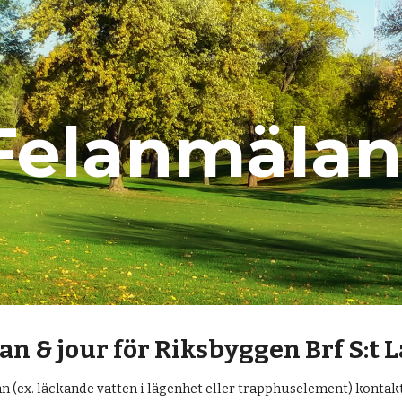
ip to main content
Skip to navigat
Felanmälan
n & jour för Riksbyggen Brf S:t L
n (ex. läckande vatten i lägenhet eller trapphuselement) kontak