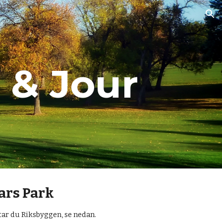
ion
 & Jour
ars Park
tar du Riksbyggen, se nedan.