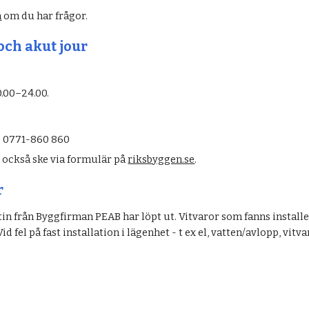
n
 om du har frågor. 
ch akut jour
0.00–24.00. 
  0771-860 860
också ske via formulär på 
riksbyggen.se
.
r
in från Byggfirman PEAB har löpt ut. Vitvaror som fanns installer
Vid fel på fast installation i lägenhet - t ex el, vatten/avlopp, vit