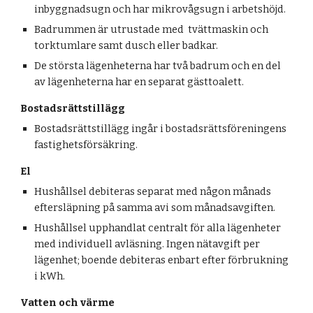
inbyggnadsugn och har mikrovågsugn i arbetshöjd.
Badrummen är utrustade med
tvättmaskin och
torktumlare samt
dusch eller badkar.
De största lägenheterna har två badrum och en del
av lägenheterna har en separat gästtoalett.
Bostadsrättstillägg
Bostadsrättstillägg ingår i bostadsrättsföreningens
fastighetsförsäkring.
El
Hushållsel debiteras separat med någon månads
eftersläpning på samma avi som månadsavgiften.
Hushållsel upphandlat centralt för alla lägenheter
med individuell avläsning. Ingen nätavgift per
lägenhet; boende debiteras enbart efter förbrukning
i kWh.
Vatten och värme