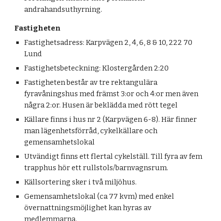
andrahandsuthyrning.
Fastigheten
Fastighetsadress: Karpvägen 2, 4, 6, 8 & 10, 222 70
Lund
Fastighetsbeteckning: Klostergården 2:20
Fastigheten består av tre rektangulära
fyravåningshus med främst 3:or och 4:or men även
några 2:or. Husen är beklädda med rött tegel
Källare finns i hus nr 2 (Karpvägen 6-8). Här finner
man lägenhetsförråd, cykelkällare och
gemensamhetslokal
Utvändigt finns ett flertal cykelställ. Till fyra av fem
trapphus hör ett rullstols/barnvagnsrum.
Källsortering sker i två miljöhus.
Gemensamhetslokal (ca 77 kvm) med enkel
övernattningsmöjlighet kan hyras av
medlemmarna.