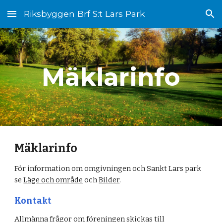
Riksbyggen Brf S:t Lars Park
Skip to main content
Skip to navigation
Mäklarinfo
Mäklarinfo
För information om omgivningen och Sankt Lars park
se
Läge och område
och
Bilder
.
Kontakt
Allmänna frågor om föreningen skickas till