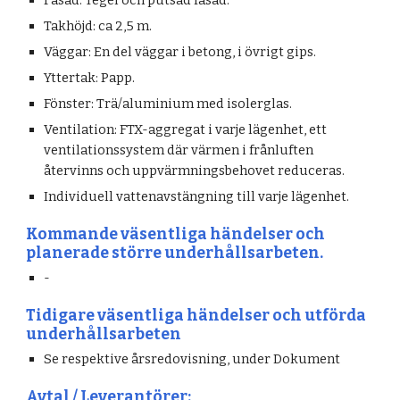
Fasad: Tegel och putsad fasad.
Takhöjd: ca 2,5 m.
Väggar: En del väggar i betong, i övrigt gips.
Yttertak: Papp.
Fönster: Trä/aluminium med isolerglas.
Ventilation: FTX-aggregat i varje lägenhet, ett
ventilationssystem där värmen i frånluften
återvinns och uppvärmningsbehovet reduceras.
Individuell vattenavstängning till varje lägenhet.
Kommande väsentliga händelser och
planerade större underhållsarbeten.
-
Tidigare väsentliga händelser och utförda
underhållsarbeten
Se respektive årsredovisning, under Dokument
Avtal / Leverantörer: